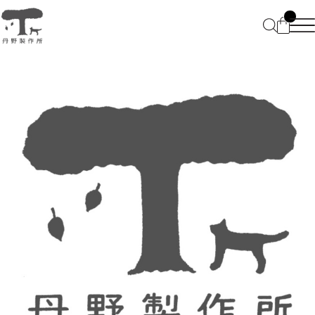
HOME
ABOUT
CATEGORY
BLOG
仕掛けのある文具 Stationeries
CONTACT
電子端末向け卓上小物 Desk
FAQ
accessories
プライバシーポリシー
特定商取引法に基づく表記
特別なものを仕舞う箱 wooden
boxes