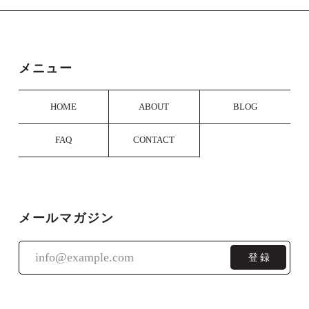
商品を受け取りました。お忙しい中素早いご対応ありが
とうございます。 おかげさまで新しい出発をする相手
に手渡しできそうです。キレイにラッピングもして頂き
ましたし、大切な一品になってくれると思います。本当
メニュー
にありがとうございました。
HOME
ABOUT
BLOG
大切な贈り物に当方の名刺ケースをお選び
くださり、またレビューもいただき誠にあ
FAQ
CONTACT
りがとうございました。 ラッピングについ
てもご満足いただけたご様子で一安心で
す。
メールマガジン
銘木端材のネクタイピン
03 パドックまたはブラッドウッド（1週間ほどかかります）
登録
2025/03/03
丁寧な仕上がりで、とても気に入りました。永く使って
いきます。