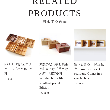
RELATED
PRODUCTS
引出式名刺ケース2段（4樹種）＊3/10以降の発送予定
ウォールナット
2025/03/28
関連する商品
丁寧な仕上がりで色合いも良く、大変気に入りました。
木製でここまで精密に作りこまれるとは感動ものです。
一生物として大事に使っていきます。
この度はご購入とレビューをくださりあり
がとうございました。 気に入ってくださっ
[OUTLET]ジェエリー
木製の取っ手と蝶番
留（とまる）/限定販
たご様子で私たちも大変嬉しく思います。
ケース「かさね」各
が印象的な「手さげ
売 Wooden insect
ぜひ永くご愛用いただけましたら幸いで
種
木箱」/限定樹種
sculpture-Comes in a
す。
Wooden box with
special box
¥5,000
handles Special
¥33,000
Edition
¥32,800
引出式名刺ケース2段（4樹種）＊3/10以降の発送予定
ヤマザクラ
2025/03/11