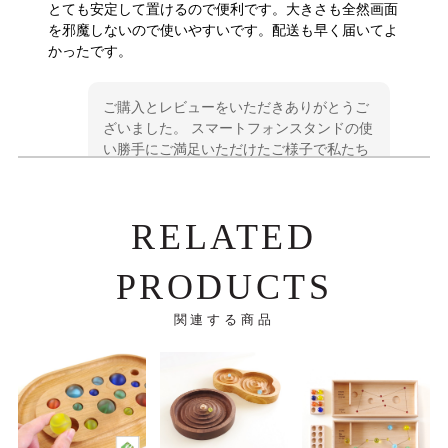
とても安定して置けるので便利です。大きさも全然画面
を邪魔しないので使いやすいです。配送も早く届いてよ
かったです。
ご購入とレビューをいただきありがとうご
ざいました。 スマートフォンスタンドの使
い勝手にご満足いただけたご様子で私たち
も嬉しく思います。どうぞ永くご愛用くだ
さいませ。
RELATED
PRODUCTS
引出式名刺ケース2段（4樹種）＊3/10以降の発送予定
ウォールナット
2025/03/28
関連する商品
丁寧な仕上がりで色合いも良く、大変気に入りました。
木製でここまで精密に作りこまれるとは感動ものです。
一生物として大事に使っていきます。