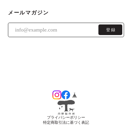
てもご満足いただけたご様子で一安心で
す。
メールマガジン
登録
銘木端材のネクタイピン
03 パドックまたはブラッドウッド（1週間ほどかかります）
2025/03/03
丁寧な仕上がりで、とても気に入りました。永く使って
いきます。
返信が大変遅くなってしまい申し訳ありま
せんでした。 ネクタイピンを気に入ってく
ださり良かったです。 引き続きご愛用いた
だけましたら幸いです。
プライバシーポリシー
特定商取引法に基づく表記
押型名刺ケース（カードケース/3樹種）