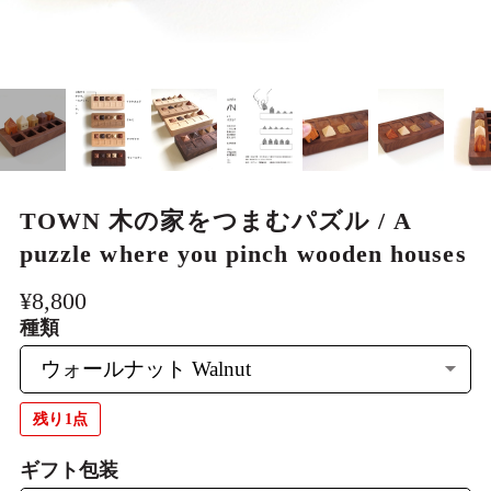
大人も熱中、美しい玩具 Wooden
games
一期一会のもの Limited edition item
わけあり品 FactoryOutlet
TOWN 木の家をつまむパズル / A
puzzle where you pinch wooden houses
¥8,800
種類
残り1点
ギフト包装