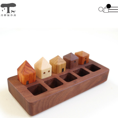
HOME
ABOUT
CATEGORY
BLOG
仕掛けのある文具 Stationeries
CONTACT
電子端末向け卓上小物 Desk
FAQ
accessories
プライバシーポリシー
特定商取引法に基づく表記
特別なものを仕舞う箱 wooden
boxes