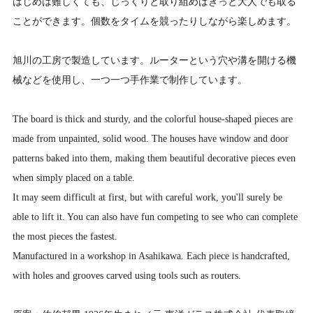
はじめは難しくても、じっくりと取り組めばきっと大人でも取る
ことができます。個数をタイムを競ったりしながら楽しめます。
旭川の工房で製造しています。ルーターという穴や溝を開ける機
械などを使用し、一つ一つ手作業で制作しています。
The board is thick and sturdy, and the colorful house-shaped pieces are
made from unpainted, solid wood. The houses have window and door
patterns baked into them, making them beautiful decorative pieces even
when simply placed on a table.
It may seem difficult at first, but with careful work, you'll surely be
able to lift it. You can also have fun competing to see who can complete
the most pieces the fastest.
Manufactured in a workshop in Asahikawa. Each piece is handcrafted,
with holes and grooves carved using tools such as routers.