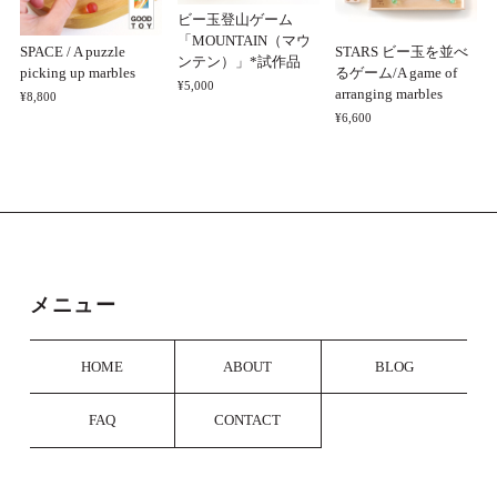
この度はご購入とレビューをくださりあり
ビー玉登山ゲーム
がとうございました。 気に入ってくださっ
「MOUNTAIN（マウ
SPACE / A puzzle
STARS ビー玉を並べ
たご様子で私たちも大変嬉しく思います。
ンテン）」*試作品
picking up marbles
るゲーム/A game of
ぜひ永くご愛用いただけましたら幸いで
¥5,000
arranging marbles
¥8,800
す。
¥6,600
引出式名刺ケース2段（4樹種）＊3/10以降の発送予定
ヤマザクラ
2025/03/11
商品を受け取りました。お忙しい中素早いご対応ありが
メニュー
とうございます。 おかげさまで新しい出発をする相手
に手渡しできそうです。キレイにラッピングもして頂き
ましたし、大切な一品になってくれると思います。本当
HOME
ABOUT
BLOG
にありがとうございました。
FAQ
CONTACT
大切な贈り物に当方の名刺ケースをお選び
くださり、またレビューもいただき誠にあ
りがとうございました。 ラッピングについ