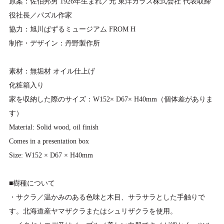
原案：佐伯邦男 1926年生まれ／元 東洋ガラス株式会社 代表取締
役社長／パズル作家
協力：旭川ぱずるミュージアム FROM H
制作・デザイン：丹野製作所
素材：無垢材 オイル仕上げ
化粧箱入り
家を収納した際のサイズ：W152× D67× H40mm（個体差がありま
す）
Material: Solid wood, oil finish
Comes in a presentation box
Size: W152 × D67 × H40mm
■樹種について
・サクラ／温かみのある色味と木目、サラサラとした手触りで
す。北海道産ヤマザクラまたはシュリザクラを使用。