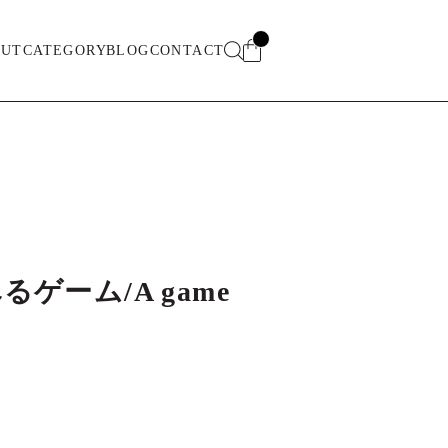
OUT
CATEGORY
BLOG
CONTACT
るゲーム/A game
s