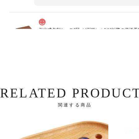
引出式名刺ケース2段（4樹種）＊3/10以降の発送予
ウォールナット
2025/03/28
丁寧な仕上がりで色合いも良く、大変気に入りました。 木製でこ
す。 一生物として大事に使っていきます。
この度はご購入とレビューをくださりありがとうご
様子で私たちも大変嬉しく思います。 ぜひ永くご
RELATED PRODUC
関連する商品
引出式名刺ケース2段（4樹種）＊3/10以降の発送予
ヤマザクラ
2025/03/11
商品を受け取りました。お忙しい中素早いご対応ありがとうござい