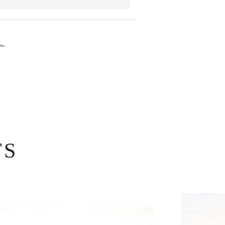
定
こまで精密に作りこまれるとは感動もので
ざいました。 気に入ってくださったご
愛用いただけましたら幸いです。
TS
定
ます。 おかげさまで新しい出発をする相