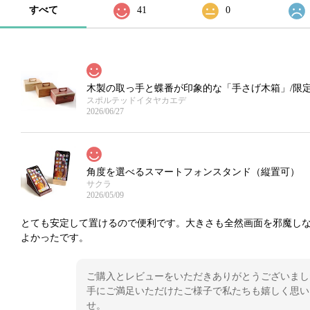
すべて
41
0
木製の取っ手と蝶番が印象的な「手さげ木箱」/限
スポルテッドイタヤカエデ
2026/06/27
角度を選べるスマートフォンスタンド（縦置可）
サクラ
2026/05/09
とても安定して置けるので便利です。大きさも全然画面を邪魔し
よかったです。
ご購入とレビューをいただきありがとうございまし
手にご満足いただけたご様子で私たちも嬉しく思い
せ。