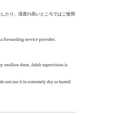
燥したり、湿度の高いところではご使用
 a forwarding service provider.
ay swallow them. Adult supervision is
do not use it in extremely dry or humid