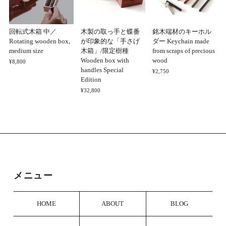
この度はご購入とレビューをくださりあり
がとうございました。 気に入ってくださっ
回転式木箱 中／
木製の取っ手と蝶番
銘木端材のキーホル
たご様子で私たちも大変嬉しく思います。
Rotating wooden box,
が印象的な「手さげ
ダー Keychain made
ぜひ永くご愛用いただけましたら幸いで
medium size
木箱」/限定樹種
from scraps of precious
す。
Wooden box with
wood
¥8,800
handles Special
¥2,750
Edition
¥32,800
引出式名刺ケース2段（4樹種）＊3/10以降の発送予定
ヤマザクラ
2025/03/11
商品を受け取りました。お忙しい中素早いご対応ありが
とうございます。 おかげさまで新しい出発をする相手
に手渡しできそうです。キレイにラッピングもして頂き
ましたし、大切な一品になってくれると思います。本当
メニュー
にありがとうございました。
HOME
ABOUT
BLOG
大切な贈り物に当方の名刺ケースをお選び
くださり、またレビューもいただき誠にあ