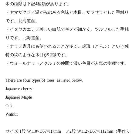
木の種類は下記4種類があります。
・ヤマザクラ／温かみのある色味と木目、サラサラとした手触り
です。北海道産。
・イタヤカエデ／美しい白肌でキメが細かく、ツルツルした手触
りです。北海道産。
・ナラ／家具にも使われることが多く、虎班（とらふ）という独
特の縞のような木目が特徴です。
・ウォールナット／クルミの仲間で濃い色目が人気の樹種です。
There are four types of trees, as listed below.
Japanese cherry
Japanese Maple
Oak
Walnut
サイズ 1段 W110×D67×H7mm ／2段 W112×D67×H12mm（手作り