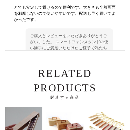
とても安定して置けるので便利です。大きさも全然画面
を邪魔しないので使いやすいです。配送も早く届いてよ
かったです。
ご購入とレビューをいただきありがとうご
ざいました。 スマートフォンスタンドの使
い勝手にご満足いただけたご様子で私たち
も嬉しく思います。どうぞ永くご愛用くだ
さいませ。
RELATED
PRODUCTS
引出式名刺ケース2段（4樹種）＊3/10以降の発送予定
ウォールナット
2025/03/28
関連する商品
丁寧な仕上がりで色合いも良く、大変気に入りました。
木製でここまで精密に作りこまれるとは感動ものです。
一生物として大事に使っていきます。