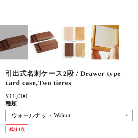
大人も熱中、美しい玩具 Wooden
games
一期一会のもの Limited edition item
わけあり品 FactoryOutlet
引出式名刺ケース2段 / Drawer type
card case,Two tieres
¥11,000
種類
残り1点