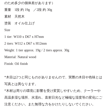
のため多少の個体差があります）
重量 1段 約 19g ／2段 約 30g
素材 天然木
塗装 オイル仕上げ
Size
1 tier: W110 x D67 x H7mm
2 tiers: W112 x D67 x H12mm
Weight: 1 tier approx. 19g / 2 tiers approx. 30g
Material: Natural wood
Finish: Oil finish
*木目は2つと同じものがありませんので、実際の木目や色味とは
写真とは異なります。
*木材は周りの環境に影響を受け変質しやすいため、クーラーや
高温多湿な場所、水濡れ、直射日光など極端な湿度等の変化にご
注意ください。また無理な力をかけたりしないでください。