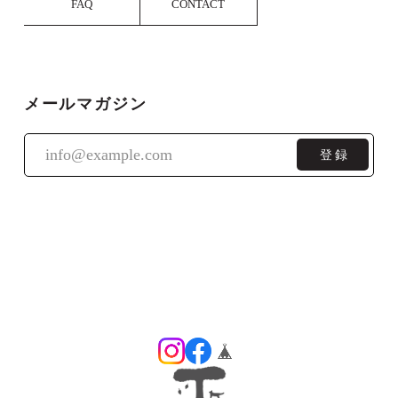
FAQ
CONTACT
りがとうございました。 ラッピングについ
てもご満足いただけたご様子で一安心で
す。
メールマガジン
銘木端材のネクタイピン
03 パドックまたはブラッドウッド（1週間ほどかかります）
登録
2025/03/03
丁寧な仕上がりで、とても気に入りました。永く使って
いきます。
返信が大変遅くなってしまい申し訳ありま
せんでした。 ネクタイピンを気に入ってく
ださり良かったです。 引き続きご愛用いた
だけましたら幸いです。