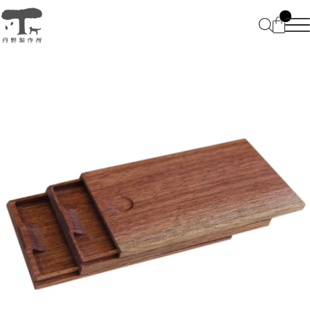
HOME
ABOUT
CATEGORY
BLOG
仕掛けのある文具 Stationeries
CONTACT
電子端末向け卓上小物 Desk
FAQ
accessories
プライバシーポリシー
特定商取引法に基づく表記
特別なものを仕舞う箱 wooden
boxes