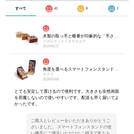
すべて
41
0
1
木製の取っ手と蝶番が印象的な「手さげ木箱」/限定樹種
スポルテッドイタヤカエデ
2026/06/27
角度を選べるスマートフォンスタンド（縦置可）
サクラ
2026/05/09
とても安定して置けるので便利です。大きさも全然画面
を邪魔しないので使いやすいです。配送も早く届いてよ
かったです。
ご購入とレビューをいただきありがとうご
ざいました。 スマートフォンスタンドの使
い勝手にご満足いただけたご様子で私たち