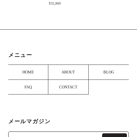
¥32,800
引出式名刺ケース2段（4樹種）＊3/10以降の発送予定
ヤマザクラ
2025/03/11
商品を受け取りました。お忙しい中素早いご対応ありが
とうございます。 おかげさまで新しい出発をする相手
に手渡しできそうです。キレイにラッピングもして頂き
ましたし、大切な一品になってくれると思います。本当
メニュー
にありがとうございました。
HOME
ABOUT
BLOG
大切な贈り物に当方の名刺ケースをお選び
くださり、またレビューもいただき誠にあ
FAQ
CONTACT
りがとうございました。 ラッピングについ
てもご満足いただけたご様子で一安心で
す。
メールマガジン
銘木端材のネクタイピン
03 パドックまたはブラッドウッド（1週間ほどかかります）