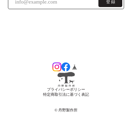
登録
2025/03/03
丁寧な仕上がりで、とても気に入りました。永く使って
いきます。
返信が大変遅くなってしまい申し訳ありま
せんでした。 ネクタイピンを気に入ってく
ださり良かったです。 引き続きご愛用いた
だけましたら幸いです。
押型名刺ケース（カードケース/3樹種）
ウォールナット
プライバシーポリシー
2025/03/03
特定商取引法に基づく表記
丁寧な仕上がりで、とても気に入りました。永く使って
©︎ 丹野製作所
いきます。
返信が大変遅くなって申し訳ありません。