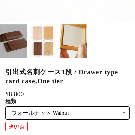
大人も熱中、美しい玩具 Wooden
games
一期一会のもの Limited edition item
わけあり品 FactoryOutlet
引出式名刺ケース1段 / Drawer type
card case,One tier
¥8,800
種類
残り1点