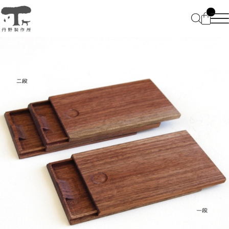
HOME
ABOUT
CATEGORY
BLOG
仕掛けのある文具 Stationeries
CONTACT
電子端末向け卓上小物 Desk
FAQ
accessories
プライバシーポリシー
特定商取引法に基づく表記
特別なものを仕舞う箱 wooden
boxes