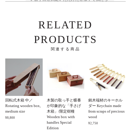
も嬉しく思います。どうぞ永くご愛用くだ
さいませ。
RELATED
PRODUCTS
引出式名刺ケース2段（4樹種）＊3/10以降の発送予定
ウォールナット
2025/03/28
関連する商品
丁寧な仕上がりで色合いも良く、大変気に入りました。
木製でここまで精密に作りこまれるとは感動ものです。
一生物として大事に使っていきます。
この度はご購入とレビューをくださりあり
がとうございました。 気に入ってくださっ
回転式木箱 中／
木製の取っ手と蝶番
銘木端材のキーホル
たご様子で私たちも大変嬉しく思います。
Rotating wooden box,
が印象的な「手さげ
ダー Keychain made
ぜひ永くご愛用いただけましたら幸いで
medium size
木箱」/限定樹種
from scraps of precious
す。
Wooden box with
wood
¥8,800
handles Special
¥2,750
Edition